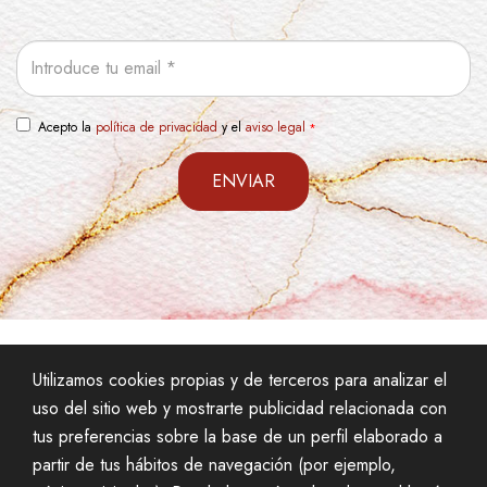
Email
Acepto la
política de privacidad
y el
aviso legal
ENVIAR
Utilizamos cookies propias y de terceros para analizar el
uso del sitio web y mostrarte publicidad relacionada con
tus preferencias sobre la base de un perfil elaborado a
partir de tus hábitos de navegación (por ejemplo,
AVISO LEGAL
POLÍTICA DE PRIVACIDAD