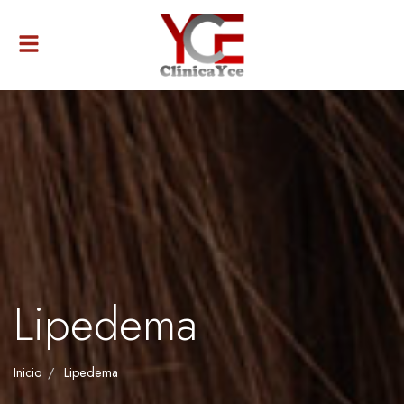
Alternar
navegación
Lipedema
Inicio
Lipedema