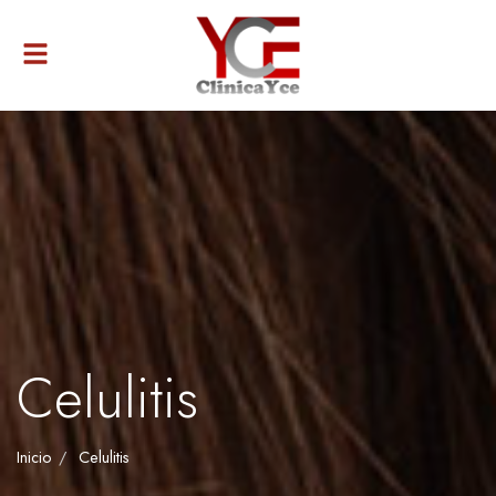
Alternar
navegación
Celulitis
Inicio
Celulitis